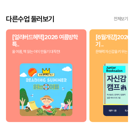
다른수업 둘러보기
전체보기
[얼리버드혜택]2026 여름방학
[6월개강]2026 
특..
기 ..
올 여름, 책 읽는 아이 만들기 대작전!
문해력 자신감을 키우는 3개