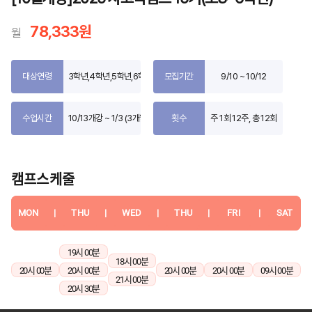
78,333원
월
대상연령
3학년,4학년,5학년,6학년
모집기간
9/10 ~ 10/12
수업시간
10/13개강 ~ 1/3 (3개월)
횟수
주 1회 12주, 총 12회
캠프스케줄
MON
|
THU
|
WED
|
THU
|
FRI
|
SAT
19시 00분
18시 00분
20시 00분
20시 00분
20시 00분
20시 00분
09시 00분
21시 00분
20시 30분