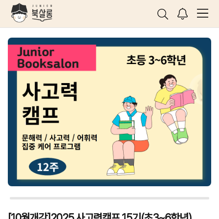
[10월개강]2025 사고력캠프 15기(초3~6학년)