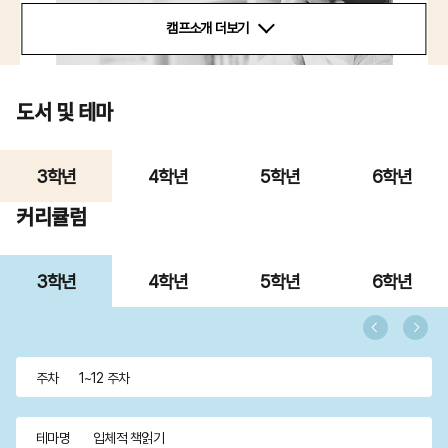
캠프소개 더보기
도서 및 테마
3학년
4학년
5학년
6학년
커리큘럼
3학년
4학년
5학년
6학년
주차
1~12 주차
테마명
입체적 책읽기