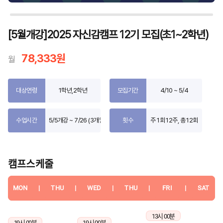
[5월개강]2025 자신감캠프 12기 모집(초1~2학년)
78,333원
월
대상연령
1학년,2학년
모집기간
4/10 ~ 5/4
수업시간
5/5개강 ~ 7/26 (3개월)
횟수
주 1회 12주, 총 12회
캠프스케줄
MON
|
THU
|
WED
|
THU
|
FRI
|
SAT
13시 00분
19시 00분
19시 00분