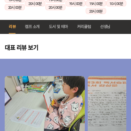
20시 00분
19시 00분
19시 00분
10시 00분
20시 00분
20시 00분
20시 00분
리뷰
캠프 소개
도서 및 테마
커리큘럼
선생님
대표 리뷰 보기