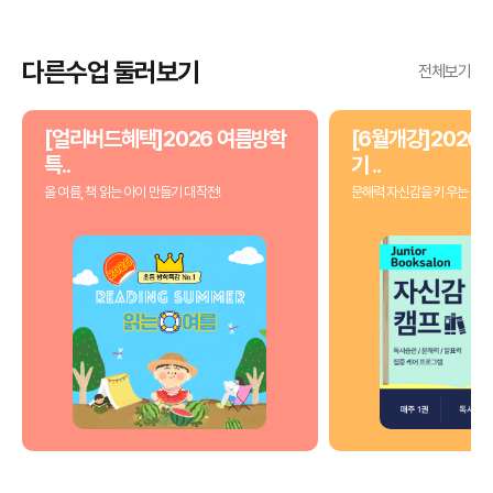
다른수업 둘러보기
전체보기
[얼리버드혜택]2026 여름방학
[6월개강]2026 
특..
기 ..
올 여름, 책 읽는 아이 만들기 대작전!
문해력 자신감을 키우는 3개