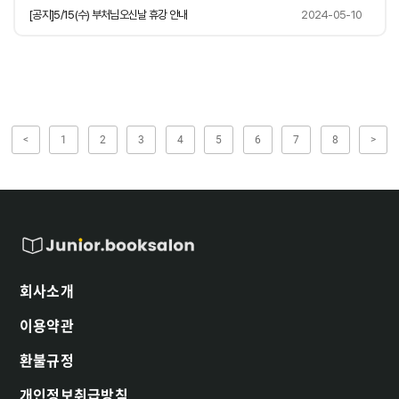
[공지]5/15(수) 부처님오신날 휴강 안내
2024-05-10
<
1
2
3
4
5
6
7
8
>
회사소개
이용약관
환불규정
개인정보취급방침