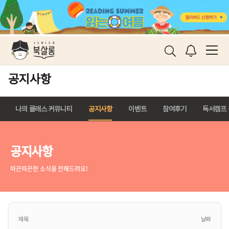
공지사항
나의 클래스 커뮤니티
공지사항
이벤트
참여후기
독서캠프
공지사항
따끈따끈한 소식을 전해드려요!
제목
날짜