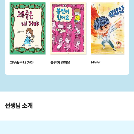
고무줄은 내 거야
불만이 있어요
난난난
선생님 소개