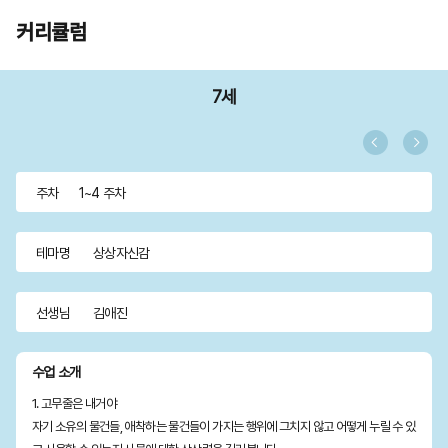
커리큘럼
7세
주차
1~4 주차
테마명
상상자신감
선생님
김애진
수업 소개
1. 고무줄은 내거야
자기 소유의 물건들, 애착하는 물건들이 가지는 행위에 그치지 않고 어떻게 누릴 수 있