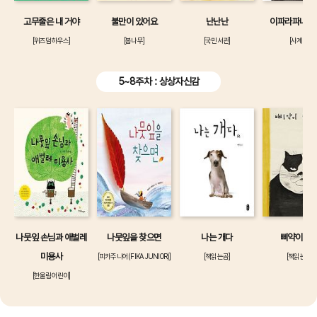
고무줄은 내 거야
불만이 있어요
난난난
이파라파냐무
[위즈덤하우스]
[봄나무]
[국민서관]
[사계절]
5~8주차 : 상상자신감
나뭇잎 손님과 애벌레
나뭇잎을 찾으면
나는 개다
삐약이 엄
미용사
[피카주니어(FIKA JUNIOR)]
[책읽는곰]
[책읽는곰]
[한울림어린이]