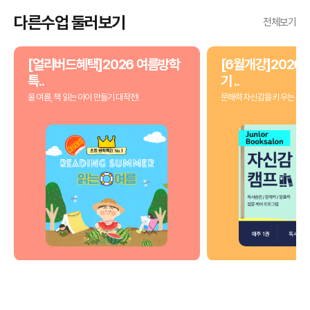
다른수업 둘러보기
전체보기
[얼리버드혜택]2026 여름방학
[6월개강]2026 
특..
기 ..
올 여름, 책 읽는 아이 만들기 대작전!
문해력 자신감을 키우는 3개