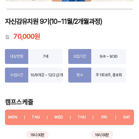
자신감유치원 9기(10~11월/2개월과정)
70,000원
월
대상연령
7세
모집기간
9/4 ~ 9/30
수업시간
10/9개강 ~ 12/2 (2개월)
횟수
주 1회 8주, 총 8회
캠프스케줄
MON
|
THU
|
WED
|
THU
|
FRI
|
SAT
18시 00분
18시 00분