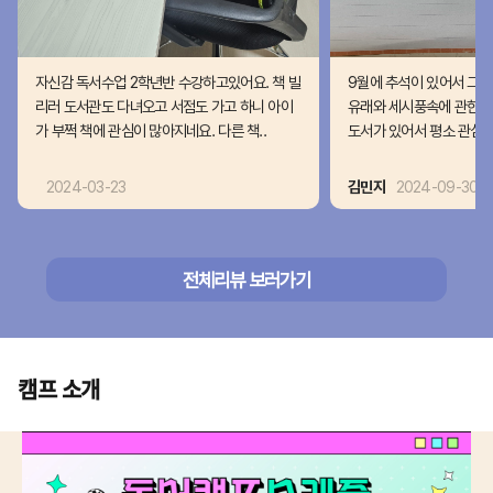
자신감 독서수업 2학년반 수강하고있어요. 책 빌
9월에 추석이 있어서 그런
리러 도서관도 다녀오고 서점도 가고 하니 아이
유래와 세시풍속에 관한 
가 부쩍 책에 관심이 많아지네요. 다른 책..
도서가 있어서 평소 관심없
2024-03-23
김민지
2024-09-30
전체리뷰 보러가기
캠프 소개