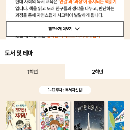
캠프소개 더보기
도서 및 테마
1학년
2학년
1~12주차 : 독서자신감!