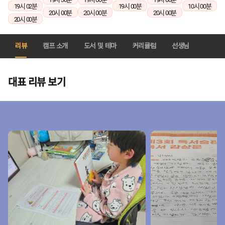
19시 02분
19시 00분
10시 00분
20시 00분
20시 00분
20시 00분
20시 00분
리뷰
캠프 소개
도서 및 테마
커리큘럼
선생님
대표 리뷰 보기