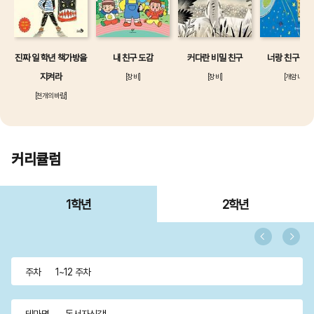
진짜 일 학년 책가방을
내 친구 도감
커다란 비밀 친구
너랑 친구 안 
지켜라
[창비]
[창비]
[개암나무]
[천개의바람]
커리큘럼
1학년
2학년
주차
1~12 주차