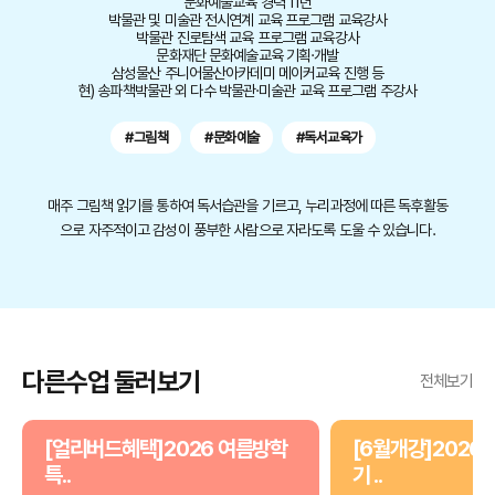
문화예술교육 경력 11년
박물관 및 미술관 전시연계 교육 프로그램 교육강사
박물관 진로탐색 교육 프로그램 교육강사
문화재단 문화예술교육 기획·개발
삼성물산 주니어물산아카데미 메이커교육 진행 등
현) 송파책박물관 외 다수 박물관·미술관 교육 프로그램 주강사
#그림책
#문화예술
#독서교육가
매주 그림책 읽기를 통하여 독서습관을 기르고, 누리과정에 따른 독후활동
으로 자주적이고 감성이 풍부한 사람으로 자라도록 도울 수 있습니다.
다른수업 둘러보기
전체보기
[얼리버드혜택]2026 여름방학
[6월개강]2026 
특..
기 ..