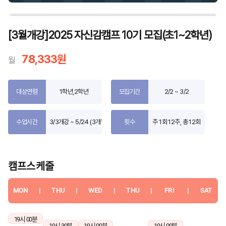
[3월개강]2025 자신감캠프 10기 모집(초1~2학년)
78,333원
월
대상연령
1학년,2학년
모집기간
2/2 ~ 3/2
수업시간
3/3개강 ~ 5/24 (3개월)
횟수
주 1회 12주, 총 12회
캠프스케줄
MON
|
THU
|
WED
|
THU
|
FRI
|
SAT
19시 00분
19시 30분
19시 00분
19시 00분