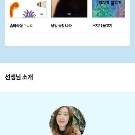
숨바꼭질 ㄱㄴㄷ
낱말 공장 나라
무지개 물고기
선생님 소개