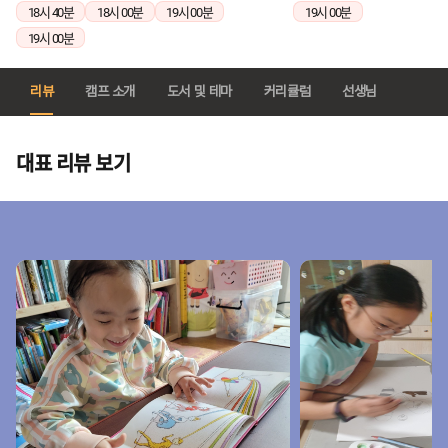
18시 40분
18시 00분
19시 00분
19시 00분
19시 00분
리뷰
캠프 소개
도서 및 테마
커리큘럼
선생님
대표 리뷰 보기