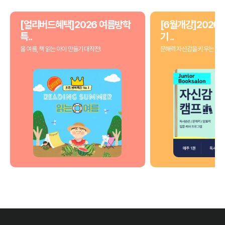
[얼리버드혜택]2026 여름방학
[6월개강]2026 
특..
기 ..
올 여름, 책 읽는 아이 만들기 대작전!
문해력 자신감을 키우는 3개