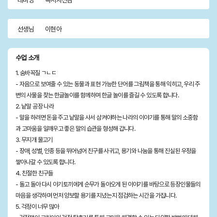
테마명
독서자신감
선생님
이현아
수업 소개
1. 숨바꼭질 ㄱㄴㄷ
- 자음으로 보여줄 수 있는 동물과 표현 가능한 단어를 그림책을 통해 익히고, 우리 주
변의 사물을 찾는 한글놀이를 함께하며 한글 놀이를 즐길 수 있도록 합니다.
2. 낱말 공장 나라
- 말을 하려면 돈을 주고 낱말을 사서 삼켜야하는 나라의 이야기를 통해 말의 소중함
과 고마움을 일깨우고 좋은 말의 습관을 형성해 갑니다.
3. 무지개 물고기
- 장애, 성별, 인종 등을 뛰어넘어 친구를 사귀고, 용기와 나눔을 통해 진실된 우정을
쌓아나갈 수 있도록 합니다.
4. 친절한 친구들
- 돌고 돌아 다시 아기토끼에게 순무가 돌아오게 된 이야기를 바탕으로 등장인물들의
마음을 생각하며 먼저 양보할 용기를 지녔는지 점검하는 시간을 가집니다.
5. 걱정이 너무 많아