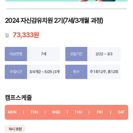
2024 자신감유치원 2기(7세/3개월 과정)
73,333원
월
대상연령
7세
모집기간
2/22 ~ 3/3
수업시간
3/4개강 ~ 5/25 (3개월)
횟수
주 1회 12주, 총 12회
캠프스케줄
MON
|
THU
|
WED
|
THU
|
FRI
|
SAT
18시 30분