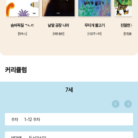
숨바꼭질 ㄱㄴㄷ
낱말 공장 나라
무지개 물고기
친절한 친구
[현북스]
[세용출판]
[시공주니어]
[한림출판사]
커리큘럼
7세
주차
1~12 주차