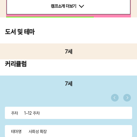
캠프소개 더보기
도서 및 테마
7세
커리큘럼
7세
주차
1~12 주차
테마명
사회성 확장