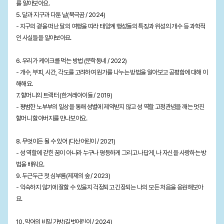
를 알아보아요.
5. 달과 지구과 다툰 날(북극곰 / 2024)
- 지구의 곁을 떠난 달의 여행을 따라 태양계 행성들의 특징과 위성의 개수 등 과학적
인 사실들을 알아보아요.
6. 우리가 케이크를 먹는 방법 (문학동네 / 2022)
- 개수, 부피, 시간, 각도를 고려하여 뭔가를 나누는 방법을 알아보고 공평함에 대해 이
해해요.
7. 할머니의 트랙터 (한겨레아이들 / 2019)
- 평범한 노부부의 일상을 통해 성별에 제약받지 않고 성 역할 고정관념을 깨는 멋진
할머니 할아버지를 만나보아요.
8. 무엇이든 될 수 있어 (다산어린이 / 2021)
- 성 역할에 갇힌 꿈이 아니라 누구나 평등하게 그리고 나답게, 나 자신을 사랑하는 방
법을 배워요.
9. 두근두근 첫 심부름(제제의 숲 / 2023)
- 익숙하지 않기에 잘할 수 있을지 걱정되고 긴장되는 나의 모든 처음을 응원해보아
요.
10. 악어의 비밀 가방(길벗어린이 / 2024)