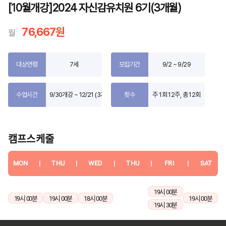
[10월개강]2024 자신감유치원 6기(3개월)
76,667원
월
대상연령
7세
모집기간
9/2 ~ 9/29
수업시간
9/30개강 ~ 12/21 (3개월)
횟수
주 1회 12주, 총 12회
캠프스케줄
MON
|
THU
|
WED
|
THU
|
FRI
|
SAT
19시 00분
19시 00분
19시 00분
18시 00분
19시 00분
19시 30분