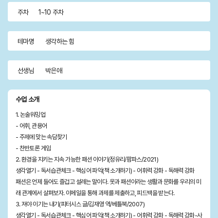
주차
1~10 주차
(2~3
(4~5
(5~6
1~2학
(2~3
(4~5
(5~6
테마명
생각하는 힘
학년)
학년)
학년)
년)
학년)
학년)
학년)
선생님
박은애
수업 소개
1. 논술워밍업
- 어휘, 관용어
- 주제에 맞는 속담찾기
- 찬반토론 게임
2. 환경을 지키는 지속 가능한 패션 이야기(정유리/팜파스/2021)
생각열기 - 독서습관체크 - 핵심어 파악(책 소개하기) - 어휘력 강화 - 독해력 강화
패션은 언제 들어도 즐겁고 설레는 말이다. 옷과 패션이라는 생활과 문화를 우리의 미
래 관계에서 살펴보자. 이메일을 통해 과제를 제출하고, 피드백을 받는다.
3. 져야 이기는 내기(피터시스 글/김재영 역/베틀북/2007)
생각열기 - 독서습관체크 - 핵심어 파악(책 소개하기) - 어휘력 강화 - 독해력 강화-사