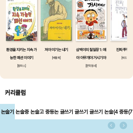
환경을 지키는 지속 가
져야 이기는 내기
삼백이의 칠일장 1: 얘
진짜 투명인
능한 패션 이야기
야 아무개야 거시기야
[베틀북]
[씨드북]
[팜파스]
[문학동네]
커리큘럼
논술기
논술중
논술고
중등논
글쓰기
글쓰기
글쓰기
논술(4
중등(7
초
급
급
술(중
초급
중급
고급
학년)
월)