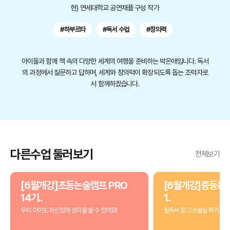
현) 연세대학교 공연채플 구성 작가
#하부르타
#독서 수업
#창의력
아이들과 함께 책 속의 다양한 세계의 여행을 준비하는 박은애입니다. 독서
의 과정에서 질문하고 답하며, 세계와 창의력이 확장되도록 돕는 조력자로
서 함께하겠습니다.
다른수업 둘러보기
전체보기
[6월개강]초등논술캠프 PRO
[6월개강]중등논술
14기..
1..
우리 아이도 자신있게 생각을 쓸 수 있어요!
필독서 읽고 논술실력 키우기