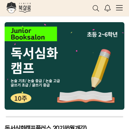
독서심화캠프플러스 20기(6월개강)