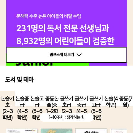
캠프소개 더보기
도서 및 테마
논술기
논술중
논술고
중등논
글쓰기
글쓰기
글쓰기
논술(4
중등(7
초
급
급
술(중
초급
중급
고급
학년)
월)
(2~3
(4~5
(5~6
1~2학
(2~3
(4~5
(5~6
학년)
학년)
학년)
년)
학년)
학년)
학년)
1~10주차 : 생각하는 힘