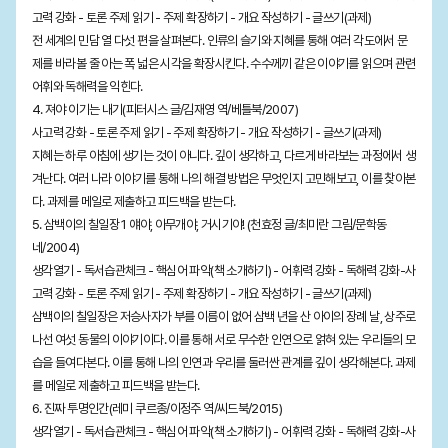
고력 강화 - 토론 주제 읽기 - 주제 확장하기 - 개요 작성하기 - 글쓰기(과제)
전 세계의 민담 열 다섯 편을 살펴본다. 인류의 슬기와 지혜를 통해 여러 각도에서 문
제를 바라볼 줄 아는 폭 넓은 시각을 확장시킨다. 수수께끼 같은 이야기를 읽으며 관련
어휘와 독해력을 익힌다.
4. 져야 이기는 내기(피터시스 글/김재영 역/베틀북/2007)
사고력 강화 - 토론 주제 읽기 - 주제 확장하기 - 개요 작성하기 - 글쓰기(과제)
지혜는 하루 아침에 생기는 것이 아니다. 깊이 생각하고, 다르게 바라보는 과정에서 생
겨난다. 여러 나라 이야기를 통해 나의 해결 방법은 무엇인지 고민해보고, 이를 찾아본
다. 과제를 메일로 제출하고 피드백을 받는다.
5. 삼백이의 칠일장 1 얘야, 아무개야, 거시기야! (천효정 글/최미란 그림/문학동
네/2004)
생각열기 - 독서습관체크 - 핵심어 파악(책 소개하기) - 어휘력 강화 - 독해력 강화-사
고력 강화 - 토론 주제 읽기 - 주제 확장하기 - 개요 작성하기 - 글쓰기(과제)
삼백이의 칠일장은 저승사자가 부를 이름이 없어 삼백 년을 산 아이의 장례 날, 상주로
나선 여섯 동물의 이야기이다. 이를 통해 서로 무수한 인연으로 얽혀 있는 우리들의 모
습을 들여다본다. 이를 통해 나의 인연과 우리를 둘러싼 관계를 깊이 생각해본다. 과제
를 메일로 제출하고 피드백을 받는다.
6. 진짜 투명인간(레미 쿠르종/이정주 역/씨드북/2015)
생각열기 - 독서습관체크 - 핵심어 파악(책 소개하기) - 어휘력 강화 - 독해력 강화-사