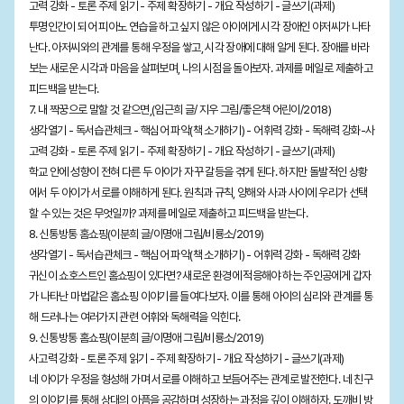
고력 강화 - 토론 주제 읽기 - 주제 확장하기 - 개요 작성하기 - 글쓰기(과제)
투명인간이 되어 피아노 연습을 하고 싶지 않은 아이에게 시각 장애인 아저씨가 나타
난다. 아저씨와의 관계를 통해 우정을 쌓고, 시각 장애에 대해 알게 된다. 장애를 바라
보는 새로운 시각과 마음을 살펴보며, 나의 시점을 돌아보자. 과제를 메일로 제출하고
피드백을 받는다.
7. 내 짝꿍으로 말할 것 같으면,(임근희 글/ 지우 그림/좋은책 어린이/2018)
생각열기 - 독서습관체크 - 핵심어 파악(책 소개하기) - 어휘력 강화 - 독해력 강화-사
고력 강화 - 토론 주제 읽기 - 주제 확장하기 - 개요 작성하기 - 글쓰기(과제)
학교 안에 성향이 전혀 다른 두 아이가 자꾸 갈등을 겪게 된다. 하지만 돌발적인 상황
에서 두 아이가 서로를 이해하게 된다. 원칙과 규칙, 양해와 사과 사이에 우리가 선택
할 수 있는 것은 무엇일까? 과제를 메일로 제출하고 피드백을 받는다.
8. 신통방통 홈쇼핑(이분희 글/이명애 그림/비룡소/2019)
생각열기 - 독서습관체크 - 핵심어 파악(책 소개하기) - 어휘력 강화 - 독해력 강화
귀신이 쇼호스트인 홈쇼핑이 있다면? 새로운 환경에 적응해야 하는 주인공에게 갑자
가 나타난 마법같은 홈쇼핑 이야기를 들여다보자. 이를 통해 아이의 심리와 관계를 통
해 드러나는 여러가지 관련 어휘와 독해력을 익힌다.
9. 신통방통 홈쇼핑(이분희 글/이명애 그림/비룡소/2019)
사고력 강화 - 토론 주제 읽기 - 주제 확장하기 - 개요 작성하기 - 글쓰기(과제)
네 아이가 우정을 형성해 가며 서로를 이해하고 보듬어주는 관계로 발전한다. 네 친구
의 이야기를 통해 상대의 아픔을 공감하며 성장하는 과정을 깊이 이해하자. 도깨비 방