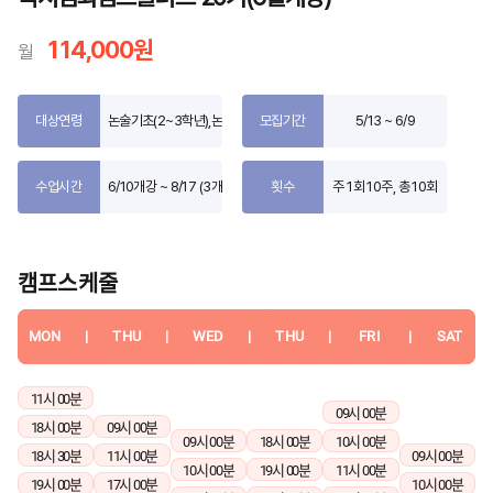
114,000원
월
대상연령
논술기초(2~3학년),논술중급(4~5학년),논술고급(5~6학년),중등논술(중1~
모집기간
5/13 ~ 6/9
수업시간
6/10개강 ~ 8/17 (3개월)
횟수
주 1회 10주, 총 10회
캠프스케줄
MON
|
THU
|
WED
|
THU
|
FRI
|
SAT
11시 00분
09시 00분
18시 00분
09시 00분
09시 00분
18시 00분
10시 00분
18시 30분
11시 00분
09시 00분
10시 00분
19시 00분
11시 00분
19시 00분
17시 00분
10시 00분