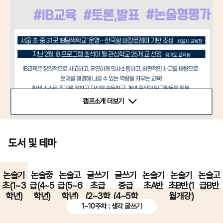
캠프소개 더보기
도서 및 테마
논술기
논술중
논술고
글쓰기
글쓰기
논술기
논술기
논술고
초(1~3
급(4~5
급(5~6
초급
중급
초A반
초B반(1
급B반
학년)
학년)
학년)
(2~3학
(4~5학
월개강)
년)
년)
1~10주차 : 생각 글쓰기