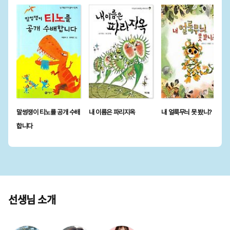
말썽쟁이 티노를 공개 수배
내 이름은 파리지옥
내 얼룩무늬 못 봤니?
합니다
선생님 소개