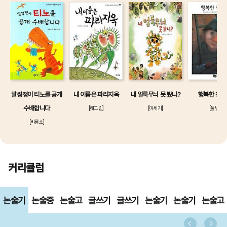
말썽쟁이 티노를 공개
내 이름은 파리지옥
내 얼룩무늬 못 봤니?
행복한 청소
수배합니다
[해그림]
[미세기]
[풀빛]
[비룡소]
커리큘럼
논술기
논술중
논술고
글쓰기
글쓰기
논술기
논술기
논술고