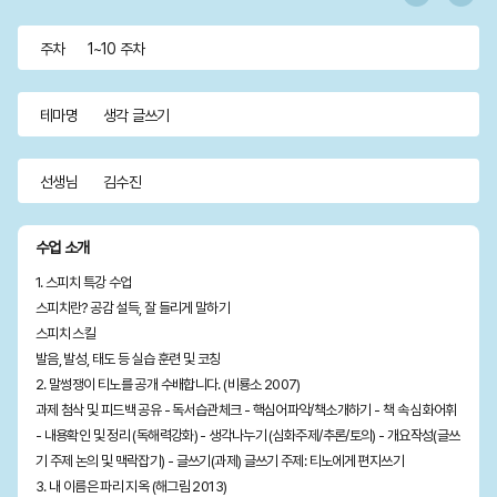
초(1~3
급(4~5
급(5~6
초급
중급
초A반
초B반(1
급B반
주차
1~10 주차
학년)
학년)
학년)
(2~3학
(4~5학
월개강)
테마명
생각 글쓰기
년)
년)
선생님
김수진
수업 소개
1. 스피치 특강 수업
스피치란? 공감 설득, 잘 들리게 말하기
스피치 스킬
발음, 발성, 태도 등 실습 훈련 및 코칭
2. 말썽쟁이 티노를 공개 수배합니다. (비룡소 2007)
과제 첨삭 및 피드백 공유 - 독서습관체크 - 핵심어파악/책소개하기 - 책 속 심화어휘
- 내용확인 및 정리 (독해력강화) - 생각나누기 (심화주제/추론/토의) - 개요작성(글쓰
기 주제 논의 및 맥락잡기) - 글쓰기(과제) 글쓰기 주제: 티노에게 편지쓰기
3. 내 이름은 파리 지옥 (해그림 2013)