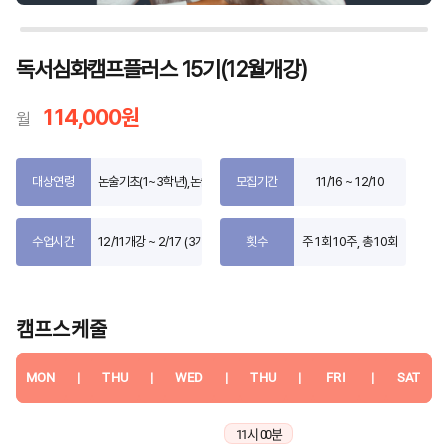
독서심화캠프플러스 15기(12월개강)
114,000원
월
대상연령
논술기초(1~3학년),논술중급(4~5학년),논술고급(5~6학년),글쓰기초급(
모집기간
11/16 ~ 12/10
수업시간
12/11개강 ~ 2/17 (3개월)
횟수
주 1회 10주, 총 10회
캠프스케줄
MON
|
THU
|
WED
|
THU
|
FRI
|
SAT
11시 00분