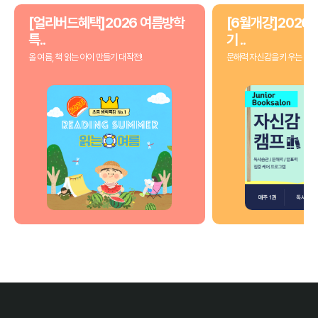
[얼리버드혜택]2026 여름방학
[6월개강]2026 
특..
기 ..
올 여름, 책 읽는 아이 만들기 대작전!
문해력 자신감을 키우는 3개