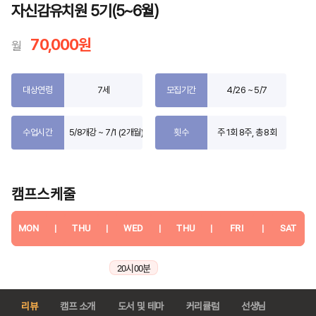
자신감유치원 5기(5~6월)
70,000원
월
대상연령
7세
모집기간
4/26 ~ 5/7
수업시간
5/8개강 ~ 7/1 (2개월)
횟수
주 1회 8주, 총 8회
캠프스케줄
MON
|
THU
|
WED
|
THU
|
FRI
|
SAT
20시 00분
리뷰
캠프 소개
도서 및 테마
커리큘럼
선생님