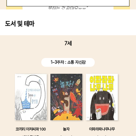
도서 및 테마
7세
1~3주차 : 소통 자신감
코끼리 아저씨와 100
놀자
이파라파냐무냐무