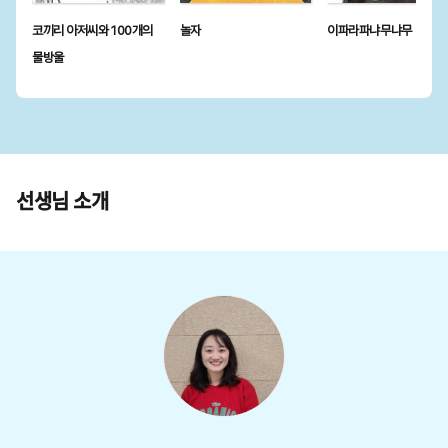
코끼리 아저씨와 100개의
놀자
이파라파냐무냐무
물방울
선생님 소개