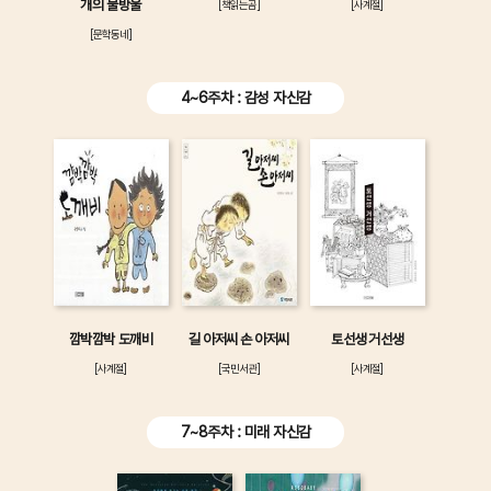
개의 물방울
[책읽는곰]
[사계절]
[문학동네]
4~6주차 : 감성 자신감
깜박깜박 도깨비
길 아저씨 손 아저씨
토선생 거선생
[사계절]
[국민서관]
[사계절]
7~8주차 : 미래 자신감