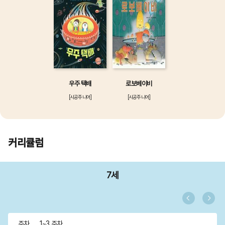
우주 택배
로보베이비
[시공주니어]
[시공주니어]
커리큘럼
7세
주차
1~3 주차