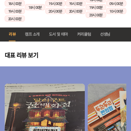
18시 00분
19시 00분
19시 00분
09시 00분
18시 00분
19시 00분
19시 00분
20시 00분
20시 00분
10시 00분
20시 00분
20시 00분
리뷰
캠프 소개
도서 및 테마
커리큘럼
선생님
대표 리뷰 보기