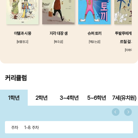
아델과 시몽
지각 대장 샘
슈퍼 토끼
투발루에게 수영
르칠 걸 그
[보물창고]
[북극곰]
[책읽는곰]
[미래아이]
커리큘럼
1학년
2학년
3~4학년
5~6학년
7세(유치원)
주차
1~8 주차