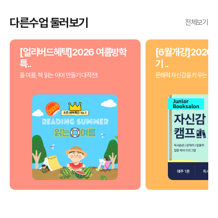
다른수업 둘러보기
전체보기
[얼리버드혜택]2026 여름방학
[6월개강]2026 
특..
기 ..
올 여름, 책 읽는 아이 만들기 대작전!
문해력 자신감을 키우는 3개