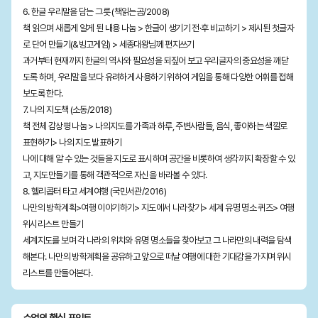
6. 한글 우리말을 담는 그릇 (책읽는곰/2008)
책 읽으며 새롭게 알게 된 내용 나눔 > 한글이 생기기 전·후 비교하기 > 제시된 첫글자
로 단어 만들기(&빙고게임) > 세종대왕님께 편지쓰기
과거부터 현재까지 한글의 역사와 필요성을 되짚어 보고 우리글자의 중요성을 깨닫
도록 하며, 우리말을 보다 유려하게 사용하기 위하여 게임을 통해 다양한 어휘를 접해
보도록 한다.
7. 나의 지도책 (소동/2018)
책 전체 감상평 나눔 > 나의지도를 가족과 하루, 주변사람들, 음식, 좋아하는 색깔로
표현하기> 나의 지도 발표하기
나에 대해 알 수 있는 것들을 지도로 표시하며 공간을 비롯하여 생각까지 확장할 수 있
고, 지도만들기를 통해 객관적으로 자신을 바라볼 수 있다.
8. 헬리콥터 타고 세계여행 (국민서관/2016)
나만의 방학계획>여행 이야기하기> 지도에서 나라찾기> 세계 유명 명소 퀴즈> 여행
위시리스트 만들기
세계지도를 보며 각 나라의 위치와 유명 명소들을 찾아보고 그 나라만의 내력을 탐색
해본다. 나만의 방학계획을 공유하고 앞으로 떠날 여행에 대한 기대감을 가지며 위시
리스트를 만들어본다.