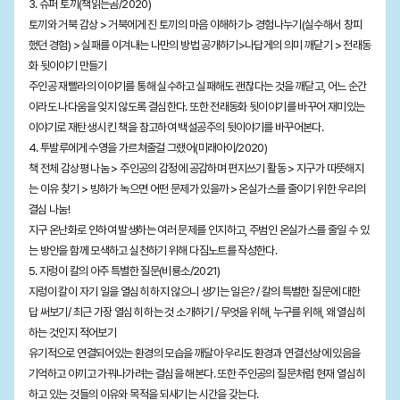
3. 슈퍼 토끼(책읽는곰/2020)
토끼와 거북 감상 > 거북에게 진 토끼의 마음 이해하기> 경험나누기(실수해서 창피
했던 경험) > 실패를 이겨내는 나만의 방법 공개하기>나답게의 의미 깨닫기 > 전래동
화 뒷이야기 만들기
주인공 재빨라의 이야기를 통해 실수하고 실패해도 괜찮다는 것을 깨닫고, 어느 순간
이라도 나다움을 잊지 않도록 결심한다. 또한 전래동화 뒷이야기를 바꾸어 재미있는
이야기로 재탄생 시킨 책을 참고하여 백설공주의 뒷이야기를 바꾸어본다.
4. 투발루에게 수영을 가르쳐줄걸 그랬어(미래아이/2020)
책 전체 감상평 나눔 > 주인공의 감정에 공감하며 편지쓰기 활동 > 지구가 따뜻해지
는 이유 찾기 > 빙하가 녹으면 어떤 문제가 있을까 > 온실가스를 줄이기 위한 우리의
결심 나눔!
지구 온난화로 인하여 발생하는 여러 문제를 인지하고, 주범인 온실가스를 줄일 수 있
는 방안을 함께 모색하고 실천하기 위해 다짐노트를 작성한다.
5. 지렁이 칼의 아주 특별한 질문(비룡소/2021)
지렁이 칼이 자기 일을 열심히 하지 않으니 생기는 일은? / 칼의 특별한 질문에 대한
답 써보기/ 최근 가장 열심히 하는 것 소개하기 / 무엇을 위해, 누구를 위해, 왜 열심히
하는 것인지 적어보기
유기적으로 연결되어있는 환경의 모습을 깨달아 우리도 환경과 연결선상에 있음을
기억하고 아끼고 가꿔나가려는 결심을 해본다. 또한 주인공의 질문처럼 현재 열심히
하고 있는 것들의 이유와 목적을 되새기는 시간을 갖는다.