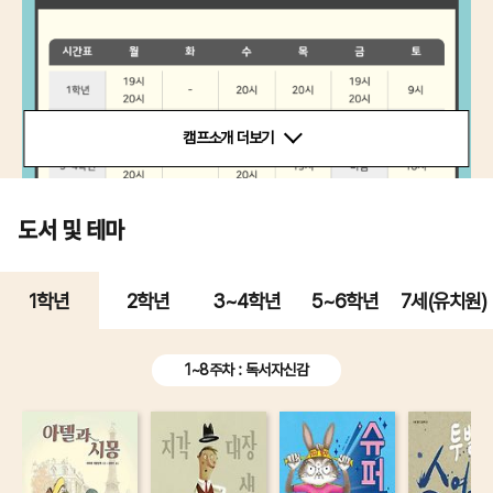
캠프소개 더보기
도서 및 테마
1학년
2학년
3~4학년
5~6학년
7세(유치원)
1~8주차 : 독서자신감