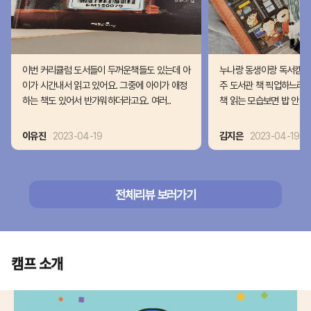
이번 커리큘럼 도서들이 두꺼운책들도 있는데 아
누나랑 동생이랑 독서캠프 
이가 시간내서 읽고 있어요. 그중에 아이가 애정
주 도서관 책 픽업하느라 
하는 책도 있어서 반가워하더라고요. 여러..
책 읽는 모습보면 밥 안먹
이유진
2023-04-19
김지은
2023-04-19
전체리뷰 보러가기
캠프 소개