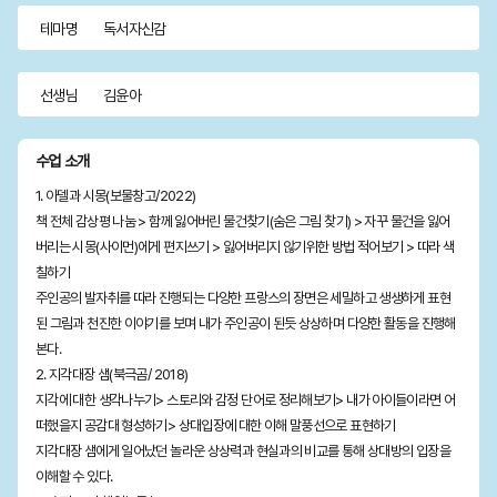
테마명
독서자신감
선생님
김윤아
수업 소개
1. 아델과 시몽(보물창고/2022)
책 전체 감상평 나눔 > 함께 잃어버린 물건찾기(숨은 그림 찾기) > 자꾸 물건을 잃어
버리는 시몽(사이먼)에게 편지쓰기 > 잃어버리지 않기위한 방법 적어보기 > 따라 색
칠하기
주인공의 발자취를 따라 진행되는 다양한 프랑스의 장면은 세밀하고 생생하게 표현
된 그림과 천진한 이야기를 보며 내가 주인공이 된듯 상상하며 다양한 활동을 진행해
본다.
2. 지각대장 샘(북극곰/ 2018)
지각에 대한 생각나누기> 스토리와 감정 단어로 정리해보기> 내가 아이들이라면 어
떠했을지 공감대 형성하기> 상대입장에 대한 이해 말풍선으로 표현하기
지각대장 샘에게 일어났던 놀라운 상상력과 현실과의 비교를 통해 상대방의 입장을
이해할 수 있다.