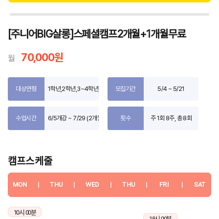
[주니어BIG살롱]스페셜캠프2개월+1개월무료
70,000원
월
대상연령
1학년,2학년,3~4학년,5~6학년,7세(유치원)
모집기간
5/4 ~ 5/21
수업시간
6/5개강 ~ 7/29 (2개월)
횟수
주 1회 8주, 총 8회
캠프스케줄
MON
|
THU
|
WED
|
THU
|
FRI
|
SAT
10시 00분
18시 00분