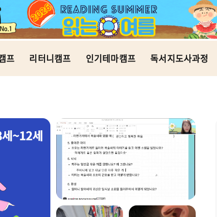
캠프
리터니캠프
인기테마캠프
독서지도사과정