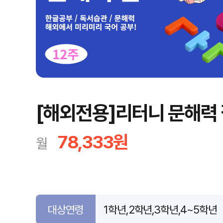
[해외전용]리터니 문해력 
78,333원
월
대상연령
1학년,2학년,3학년,4~5학년