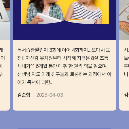
개
독서습관챌린지 3회에 이어 4회까지... 또다시 도
사
었어
전!!! 자신감 유치원부터 시작해 지금은 8살 초등
둘
이
새내기^^ 6개월 동안 매주 한 권씩 책을 읽으며,
두
부
선생님 지도 아래 친구들과 토론하는 과정에서 아
니
이가 독서에 대한..
김순형
2025-04-03
김