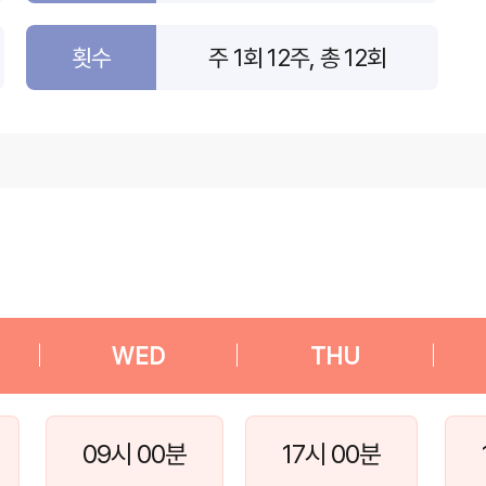
횟수
주 1회 12주, 총 12회
|
WED
|
THU
|
09시 00분
17시 00분