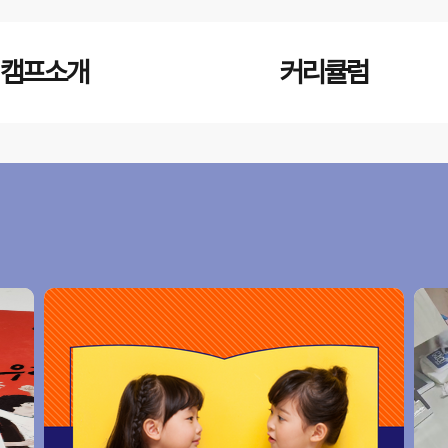
캠프소개
커리큘럼