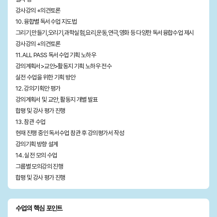
강사강의 +의견토론
10. 융합별 독서수업 지도법
그리기,만들기,오리기,과학실험,요리,운동,연극,영화 등 다양한 독서융합수업 제시
강사강의 +의견토론
11. ALL PASS 독서수업 기획 노하우
강의계획서>교안>활동지 기획 노하우 전수
실전 수업을 위한 기획 방안
12. 강의기획안 평가
강의계획서 및 교안, 활동지 개별 발표
합평 및 강사 평가 진행
13. 참관 수업
현재 진행 중인 독서수업 참관 후 강의평가서 작성
강의기획 방향 설계
14. 실전 모의 수업
그룹별 모의강의 진행
합평 및 강사 평가 진행
수업의 핵심 포인트