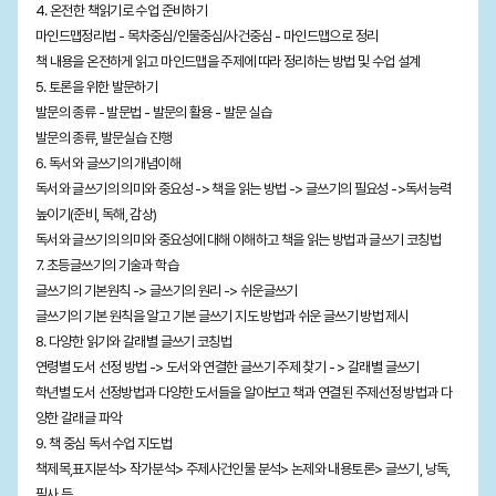
4. 온전한 책읽기로 수업 준비하기
마인드맵정리법 - 목차중심/인물중심/사건중심 - 마인드맵으로 정리
책 내용을 온전하게 읽고 마인드맵을 주제에 따라 정리하는 방법 및 수업 설계
5. 토론을 위한 발문하기
발문의 종류 - 발문법 - 발문의 활용 - 발문 실습
발문의 종류, 발문실습 진행
6. 독서와 글쓰기의 개념이해
독서와 글쓰기의 의미와 중요성 -> 책을 읽는 방법 -> 글쓰기의 필요성 ->독서능력
높이기(준비, 독해, 감상)
독서와 글쓰기의 의미와 중요성에 대해 이해하고 책을 읽는 방법과 글쓰기 코칭법
7. 초등글쓰기의 기술과 학습
글쓰기의 기본원칙 -> 글쓰기의 원리 -> 쉬운글쓰기
글쓰기의 기본 원칙을 알고 기본 글쓰기 지도 방법과 쉬운 글쓰기 방법 제시
8. 다양한 읽기와 갈래별 글쓰기 코칭법
연령별 도서 선정 방법 -> 도서와 연결한 글쓰기 주제 찾기 - > 갈래별 글쓰기
학년별 도서 선정방법과 다양한 도서들을 알아보고 책과 연결된 주제선정 방법과 다
양한 갈래글 파악
9. 책 중심 독서수업 지도법
책제목,표지분석> 작가분석> 주제사건인물 분석> 논제와 내용토론> 글쓰기, 낭독,
필사 등