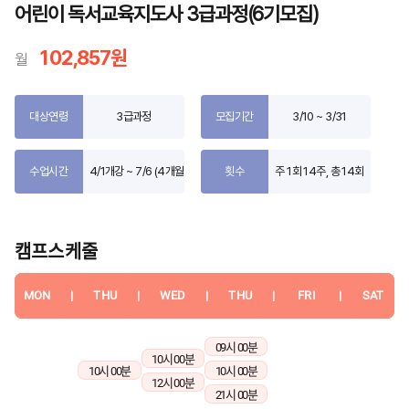
어린이 독서교육지도사 3급과정(6기모집)
102,857원
월
대상연령
3급과정
모집기간
3/10 ~ 3/31
수업시간
4/1개강 ~ 7/6 (4개월)
횟수
주 1회 14주, 총 14회
캠프스케줄
MON
|
THU
|
WED
|
THU
|
FRI
|
SAT
09시 00분
10시 00분
10시 00분
10시 00분
12시 00분
21시 00분