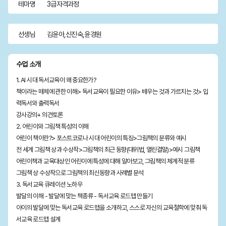
테마명
3급자격과정
선생님
김윤아,신진숙,윤경원
수업 소개
1. AI 시대 독서교육이 왜 중요한가?
책이라는 매체에 관한 이해> 독서교육이 필요한 이유> 배우는 것과 가르치는 것> 입
력독서와 출력독서
강사강의+ 의견토론
2. 어린이와 그림책 특성의 이해
어린이 책이란?> 포스트코로나 시대 어린이의 특징>그림책의 분류와 예시
전 세계 그림책 상과 수상작>그림책의 최근 동향(대위법, 열린결말)>예시 그림책
어린이책과 교육대상인 어린이에 특성에 대해 알아보고, 그림책의 체계적 분류
그림책 상 수상작으로 그림책의 최신동향과 사례별 분석
3. 독서교육 큐레이션 노하우
발달의 이해 - 발달에 맞는 책종류 - 독서교육 로드맵 만들기
아이의 발달에 맞는 독서교육 로드맵을 소개하고, 스스로 자신의 교육철학에 맞춰 독
서교육 로드맵 설계