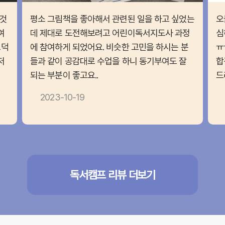
것
평소 그림책을 좋아해서 관련된 일을 하고 싶었는
오
여
데 제대로 도전해보려고 어린이독서지도사 과정
심
끄덕
에 참여하게 되었어요. 비슷한 고민을 하시는 분
ㅠ
저
들과 같이 공감대로 수업을 하니 동기부여도 잘
합
되는 부분이 좋고요..
드
2023-10-19
독서캠프 리뷰 더보기