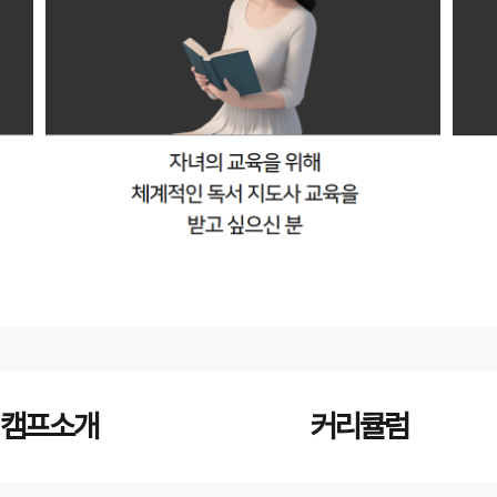
캠프소개
커리큘럼