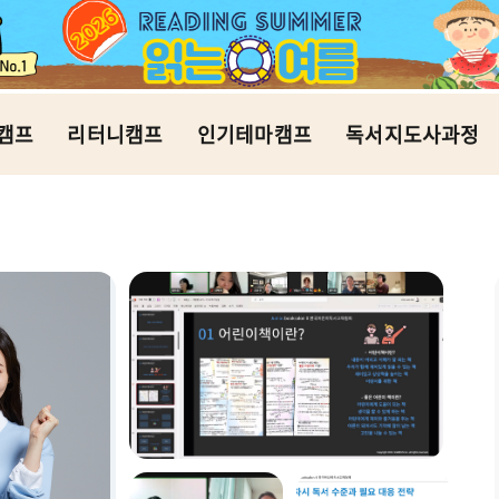
캠프
리터니캠프
인기테마캠프
독서지도사과정