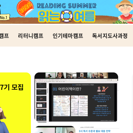
캠프
리터니캠프
인기테마캠프
독서지도사과정