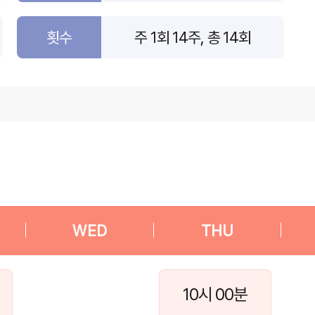
횟수
주 1회 14주, 총 14회
|
WED
|
THU
|
10시 00분