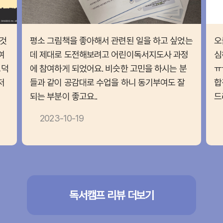
것
평소 그림책을 좋아해서 관련된 일을 하고 싶었는
오
여
데 제대로 도전해보려고 어린이독서지도사 과정
심
끄덕
에 참여하게 되었어요. 비슷한 고민을 하시는 분
ㅠ
저
들과 같이 공감대로 수업을 하니 동기부여도 잘
합
되는 부분이 좋고요..
드
2023-10-19
독서캠프 리뷰 더보기