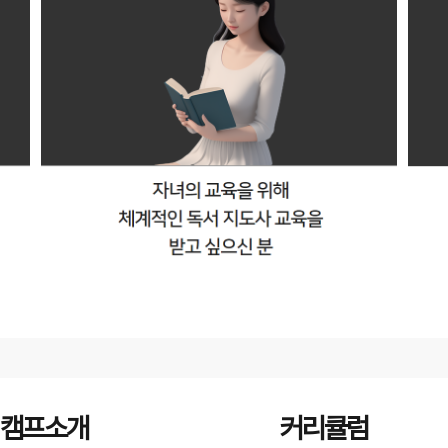
캠프소개
커리큘럼