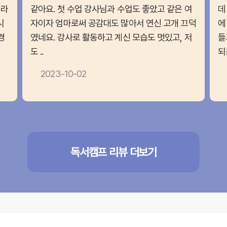
이라
같아요. 첫 수업 강사님과 수업도 좋았고 같은 여
데
시
자이자 엄마로써 공감대도 많아서 연신 고개 끄덕
에
경
였네요. 강사로 활동하고 계신 모습도 멋있고, 저
들
도 ..
되
2023-10-02
독서캠프 리뷰 더보기