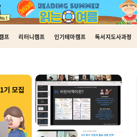
캠프
리터니캠프
인기테마캠프
독서지도사과정