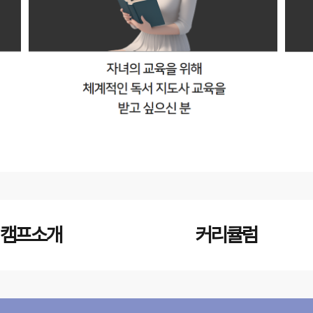
캠프소개
커리큘럼