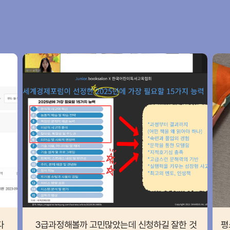
다
3급과정해볼까 고민많았는데 신청하길 잘한 것
평