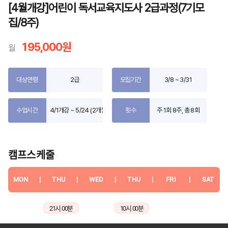
[4월개강]어린이 독서교육지도사 2급과정(7기모
집/8주)
195,000원
월
대상연령
2급
모집기간
3/8 ~ 3/31
수업시간
4/1개강 ~ 5/24 (2개월)
횟수
주 1회 8주, 총 8회
캠프스케줄
MON
|
THU
|
WED
|
THU
|
FRI
|
SAT
21시 00분
10시 00분