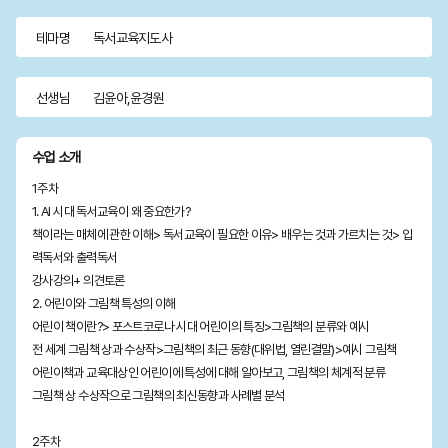
테마명
독서교육지도사
선생님
김윤아,윤경원
수업 소개
1주차
1. AI 시대 독서교육이 왜 중요한가?
책이라는 매체에 관한 이해> 독서교육이 필요한 이유> 배우는 것과 가르치는 것> 입
력독서와 출력독서
강사강의+ 의견토론
2. 어린이와 그림책 특성의 이해
어린이 책이란?> 포스트코로나 시대 어린이의 특징>그림책의 분류와 예시
전 세계 그림책 상과 수상작>그림책의 최근 동향(대위법, 열린결말)>예시 그림책
어린이책과 교육대상인 어린이에 특성에 대해 알아보고, 그림책의 체계적 분류
그림책 상 수상작으로 그림책의 최신동향과 사례별 분석
2주차