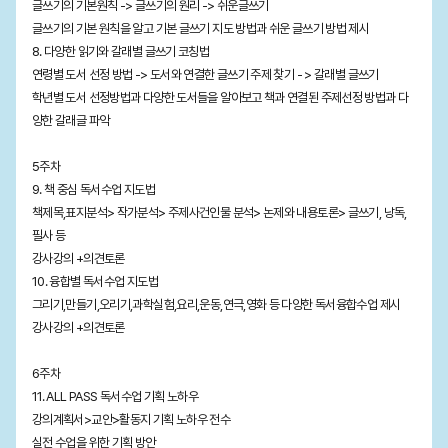
글쓰기의 기본원칙 -> 글쓰기의 원리 -> 쉬운글쓰기
글쓰기의 기본 원칙을 알고 기본 글쓰기 지도 방법과 쉬운 글쓰기 방법 제시
8. 다양한 읽기와 갈래별 글쓰기 코칭법
연령별 도서 선정 방법 -> 도서와 연결한 글쓰기 주제 찾기 - > 갈래별 글쓰기
학년별 도서 선정방법과 다양한 도서들을 알아보고 책과 연결된 주제선정 방법과 다
양한 갈래글 파악
5주차
9. 책 중심 독서수업 지도법
책제목,표지분석> 작가분석> 주제사건인물 분석> 논제와 내용토론> 글쓰기, 낭독,
필사 등
강사강의 +의견토론
10. 융합별 독서수업 지도법
그리기,만들기,오리기,과학실험,요리,운동,연극,영화 등 다양한 독서융합수업 제시
강사강의 +의견토론
6주차
11. ALL PASS 독서수업 기획 노하우
강의계획서>교안>활동지 기획 노하우 전수
실전 수업을 위한 기획 방안