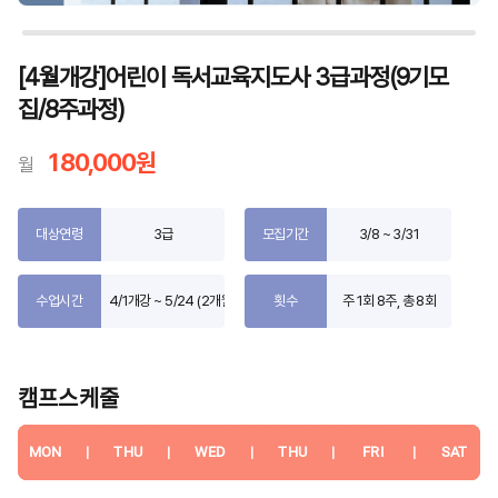
[4월개강]어린이 독서교육지도사 3급과정(9기모
집/8주과정)
180,000원
월
대상연령
3급
모집기간
3/8 ~ 3/31
수업시간
4/1개강 ~ 5/24 (2개월)
횟수
주 1회 8주, 총 8회
캠프스케줄
MON
|
THU
|
WED
|
THU
|
FRI
|
SAT