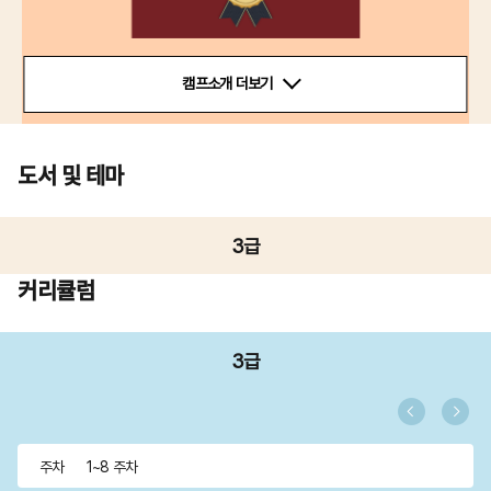
캠프소개 더보기
도서 및 테마
3급
커리큘럼
3급
주차
1~8 주차