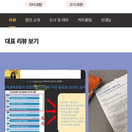
10시 00분
21시 00분
리뷰
캠프 소개
도서 및 테마
커리큘럼
선생님
대표 리뷰 보기