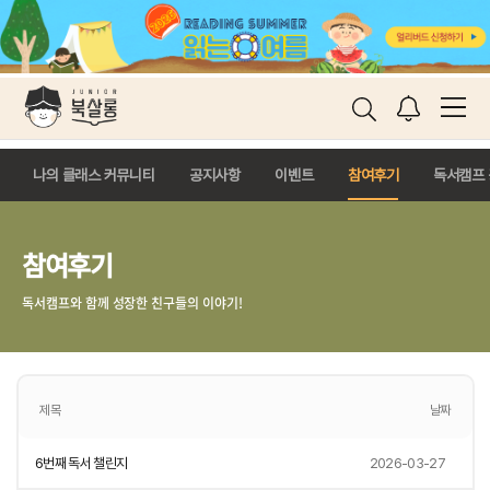
참여후기
나의 클래스 커뮤니티
공지사항
이벤트
참여후기
독서캠프
참여후기
독서캠프와 함께 성장한 친구들의 이야기!
제목
날짜
6번째 독서 챌린지
2026-03-27