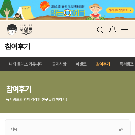
참여후기
나의 클래스 커뮤니티
공지사항
이벤트
참여후기
독서캠프
참여후기
독서캠프와 함께 성장한 친구들의 이야기!
제목
날짜