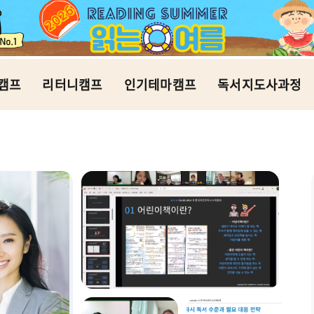
캠프
리터니캠프
인기테마캠프
독서지도사과정