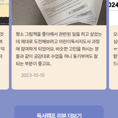
것
평소 그림책을 좋아해서 관련된 일을 하고 싶었는
오
여
데 제대로 도전해보려고 어린이독서지도사 과정
심
끄덕
에 참여하게 되었어요. 비슷한 고민을 하시는 분
ㅠ
저
들과 같이 공감대로 수업을 하니 동기부여도 잘
합
되는 부분이 좋고요..
드
2023-10-19
독서캠프 리뷰 더보기