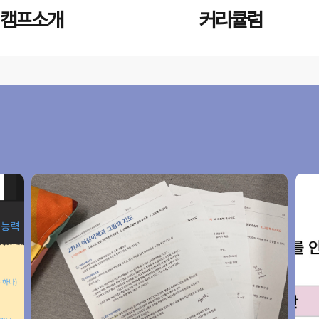
캠프소개
커리큘럼