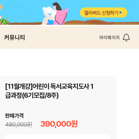
커뮤니티
마이페이지
[11월개강]어린이 독서교육지도사 1
급과정(6기모집/8주)
판매가격
390,000원
480,000원