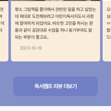
것
평소 그림책을 좋아해서 관련된 일을 하고 싶었는
오
여
데 제대로 도전해보려고 어린이독서지도사 과정
심
끄덕
에 참여하게 되었어요. 비슷한 고민을 하시는 분
ㅠ
저
들과 같이 공감대로 수업을 하니 동기부여도 잘
합
되는 부분이 좋고요..
드
2023-10-19
독서캠프 리뷰 더보기