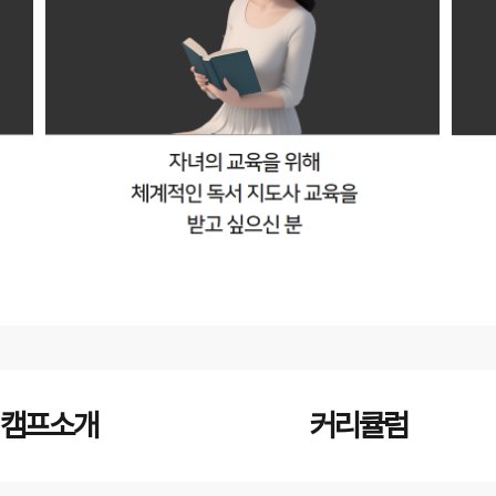
캠프소개
커리큘럼