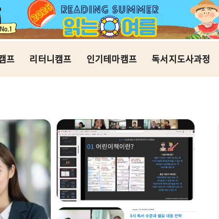
캠프
리터니캠프
인기테마캠프
독서지도사과정