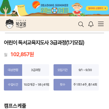
어린이 독서교육지도사 3급과정(1기모집)
102,857원
월
대상연령
3급과정
모집기간
9/1 ~ 9/30
수업시간
10/2개강 ~ 1/6 (4개월)
횟수
주 1회 14주, 총 14회
캠프스케줄