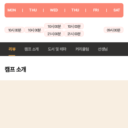
MON
|
THU
|
WED
|
THU
|
FRI
|
SAT
10시 00분
10시 00분
10시 00분
10시 00분
09시 00분
21시 00분
21시 00분
리뷰
캠프 소개
도서 및 테마
커리큘럼
선생님
캠프 소개