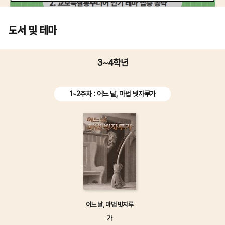
도서 및 테마
3~4학년
1~2주차 : 어느 날, 마법 빗자루가
어느 날, 마법 빗자루
가