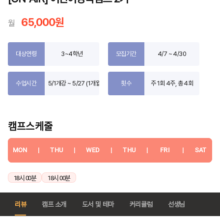
65,000원
월
대상연령
3~4학년
모집기간
4/7 ~ 4/30
수업시간
5/1개강 ~ 5/27 (1개월)
횟수
주 1회 4주, 총 4회
캠프스케줄
MON
|
THU
|
WED
|
THU
|
FRI
|
SAT
18시 00분
18시 00분
리뷰
캠프 소개
도서 및 테마
커리큘럼
선생님