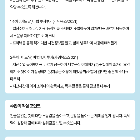
약할 수 있도록 해봅니다.
1주차 : 어느 날, 마법 빗자루가(키위북스/2021)
- 별점주며 감상나누기→ 등장인물 소개하기→말하듯이 읽기란?→바르게 낭독하며
세부문장 이해하기(1)→ 마무리
- 프리뷰를 통해 책에 대한 사전정보를 알고, 함께 낭독하며 내용에 빠져들기
2주차 : 어느 날, 마법 빗자루가(키위북스/2021)
- 지난수업 돌아보기→ 바르게 낭독하며 세부문장 이해하기(2)→릴레이 줄거리 요약
하기→ 뒷이야기 상상하기(빗자루는 어떻게 되었을까)→함께 읽으면 좋은 책소개→
마무리
- 지난시간에 이어 소리내어 완독하고, 독후 활동을 통해 감상을 나누기
수업의 핵심 포인트
긴글을 읽는 것에 대한 부담감을 줄여주고, 문장을 톺아보는 재미를 알게 됩니다. 독서
력이 성장해 감에 따라 성취감을 느낄 수 있습니다.