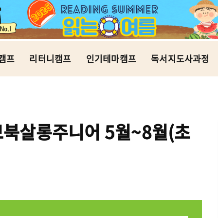
캠프
리터니캠프
인기테마캠프
독서지도사과정
북살롱주니어 5월~8월(초