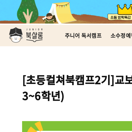
주니어 독서캠프
소수정예
[초등컬쳐북캠프2기]교보
3~6학년)