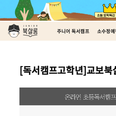
주니어 독서캠프
소수정예
[독서캠프고학년]교보북살