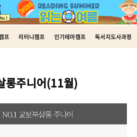
캠프
리터니캠프
인기테마캠프
독서지도사과정
롱주니어(11월)