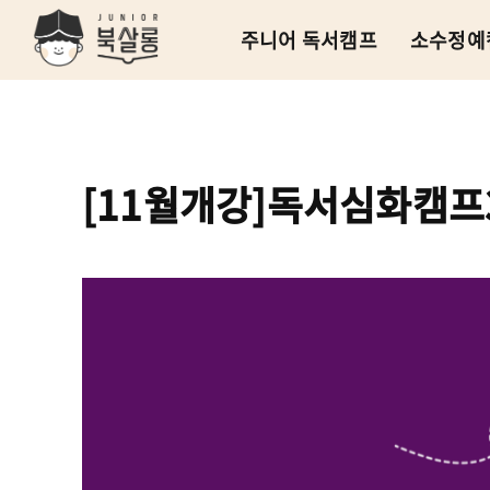
주니어 독서캠프
소수정예
[11월개강]독서심화캠프3