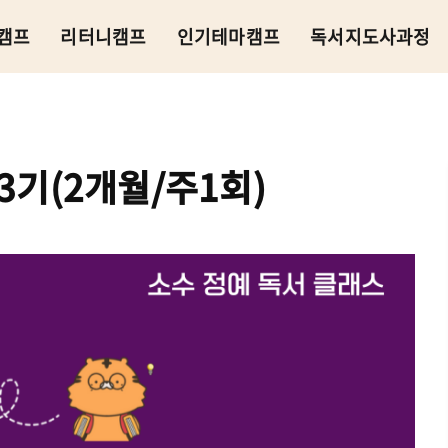
캠프
리터니캠프
인기테마캠프
독서지도사과정
기(2개월/주1회)