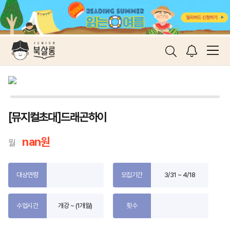
[뮤지컬초대]드래곤하이
nan원
월
대상연령
모집기간
3/31 ~ 4/18
수업시간
개강 ~ (1개월)
횟수