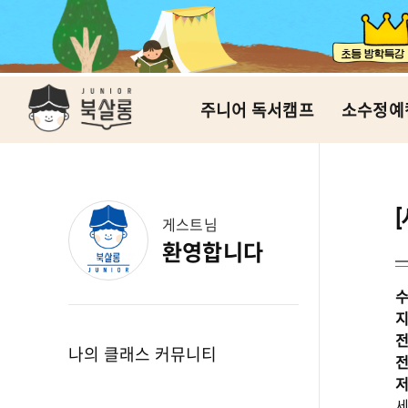
주니어 독서캠프
소수정예
게스트님
환영합니다
수
지
전
나의 클래스 커뮤니티
전
저
세