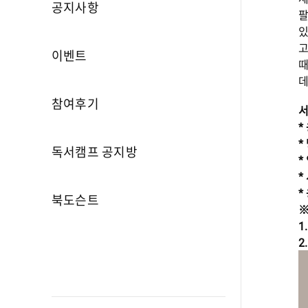
공지사항
팔
있
고
이벤트
때
데
참여후기
서
*
*
독서캠프 공지방
*
*
*
북도슨트
※
1
2